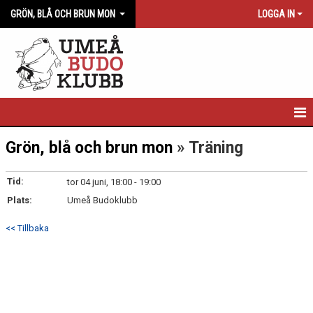
GRÖN, BLÅ OCH BRUN MON
LOGGA IN
GRÖN, BLÅ OCH BRUN MON
Grön, blå och brun mon
» Träning
NYHETER
Tid:
tor 04 juni, 18:00 - 19:00
Plats:
KALENDER
Umeå Budoklubb
<< Tillbaka