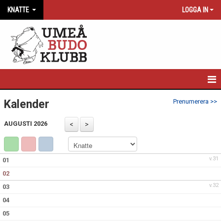
KNATTE
LOGGA IN
KNATTE
Kalender
Prenumerera >>
NYHETER
AUGUSTI 2026
KALENDER
v.31
01
02
v.32
03
04
05