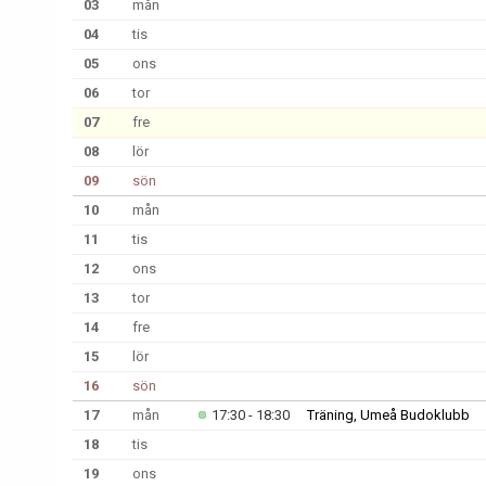
03
mån
04
tis
05
ons
06
tor
07
fre
08
lör
09
sön
10
mån
11
tis
12
ons
13
tor
14
fre
15
lör
16
sön
17
mån
17:30 - 18:30
Träning, Umeå Budoklubb
18
tis
19
ons