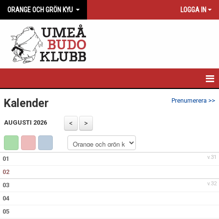
ORANGE OCH GRÖN KYU
LOGGA IN
ORANGE OCH GRÖN KYU
Kalender
Prenumerera >>
NYHETER
AUGUSTI 2026
KALENDER
v.31
01
02
v.32
03
04
05