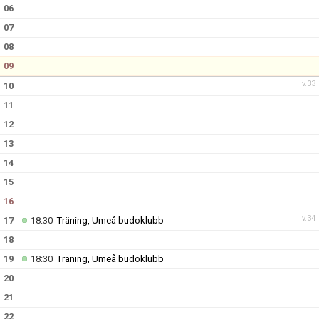
06
07
08
09
v.33
10
11
12
13
14
15
16
v.34
17
18:30
Träning, Umeå budoklubb
18
19
18:30
Träning, Umeå budoklubb
20
21
22