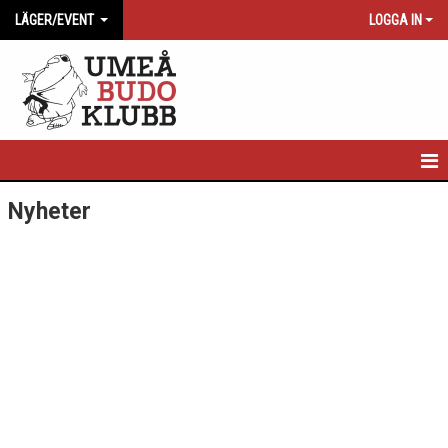
LÄGER/EVENT
LOGGA IN
HEM
Nyheter
NYHETER
DOKUMENT
BILDGALLERI
KONTAKT
NYA NORRLANDSLÄGRET 2025