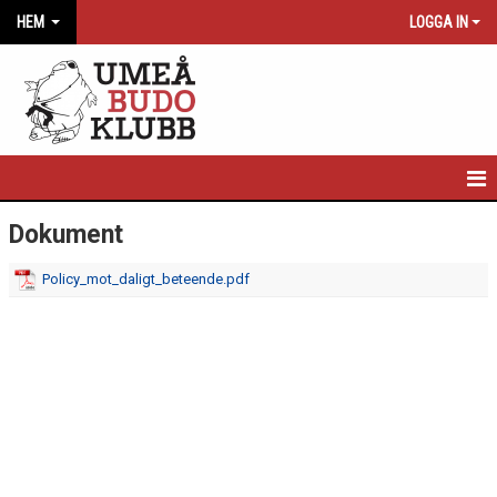
HEM
LOGGA IN
HEM
Dokument
NYHETER
Policy_mot_daligt_beteende.pdf
NYBÖRJARINFORMATION
SCHEMA
LÄGER
INFO OM FÖRENING/LOKAL